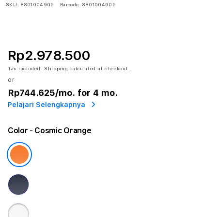
SKU:
8801004905
Barcode:
8801004905
Rp2.978.500
Tax included.
Shipping
calculated at checkout.
or
Rp744.625
/mo. for 4 mo.
Pelajari Selengkapnya
Color
- Cosmic Orange