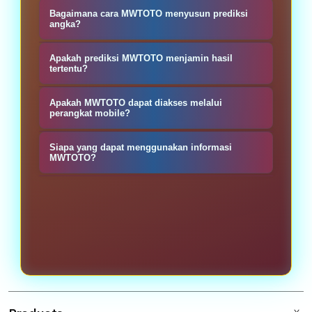
frekuensi kemunculan digit,
serta data historis dalam susunan
Ya. Data keluaran dan ringkasan
Bagaimana cara MWTOTO menyusun prediksi
komposisi ganjil-genap, kelompok
yang mudah dipahami.
statistik dapat diperbarui setelah
angka?
angka besar-kecil, serta pembahasan
hasil terbaru tersedia agar informasi
Prediksi disusun dengan
pola berdasarkan data sebelumnya.
Apakah prediksi MWTOTO menjamin hasil
yang ditampilkan tetap relevan untuk
membandingkan data historis,
tertentu?
dibandingkan.
frekuensi digit, posisi angka, pola
Tidak. Prediksi dan analisis statistik
Apakah MWTOTO dapat diakses melalui
pengulangan, serta perubahan
hanya bersifat informasi serta
perangkat mobile?
komposisi angka dalam beberapa
referensi berdasarkan data
Ya. Halaman MWTOTO dapat dibuka
periode.
Siapa yang dapat menggunakan informasi
sebelumnya dan tidak dapat
melalui ponsel, tablet, laptop,
MWTOTO?
menjamin hasil pada periode
maupun komputer dengan tampilan
Informasi MWTOTO dapat digunakan
berikutnya.
yang responsif dan mudah
oleh pembaca pemula maupun
digunakan.
berpengalaman yang ingin
mempelajari cara membaca data
historis dan statistik angka secara
lebih terstruktur.